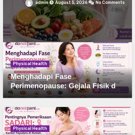
admin
August 5, 2026
No Comments
Physical Health
Menghadapi Fase
Perimenopause: Gejala Fisik dan
Cara Menjaga Kebugaran di Usia
40-an
Physical Health