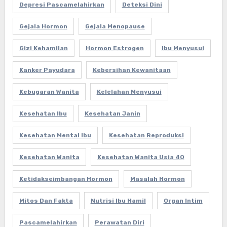
Depresi Pascamelahirkan
Deteksi Dini
Gejala Hormon
Gejala Menopause
Gizi Kehamilan
Hormon Estrogen
Ibu Menyusui
Kanker Payudara
Kebersihan Kewanitaan
Kebugaran Wanita
Kelelahan Menyusui
Kesehatan Ibu
Kesehatan Janin
Kesehatan Mental Ibu
Kesehatan Reproduksi
Kesehatan Wanita
Kesehatan Wanita Usia 40
Ketidakseimbangan Hormon
Masalah Hormon
Mitos Dan Fakta
Nutrisi Ibu Hamil
Organ Intim
Pascamelahirkan
Perawatan Diri