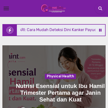
Skip
to
content
udah Deteksi Dini Kanker Payudara di Rumah
Meng
Physical Health
Nutrisi Esensial untuk Ibu Hamil
Trimester Pertama agar Janin
Sehat dan Kuat