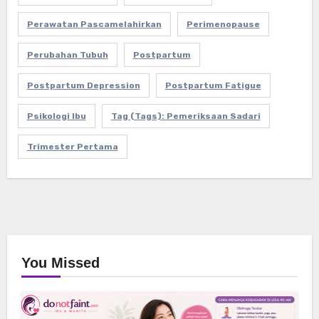
Perawatan Pascamelahirkan
Perimenopause
Perubahan Tubuh
Postpartum
Postpartum Depression
Postpartum Fatigue
Psikologi Ibu
Tag (Tags): Pemeriksaan Sadari
Trimester Pertama
You Missed